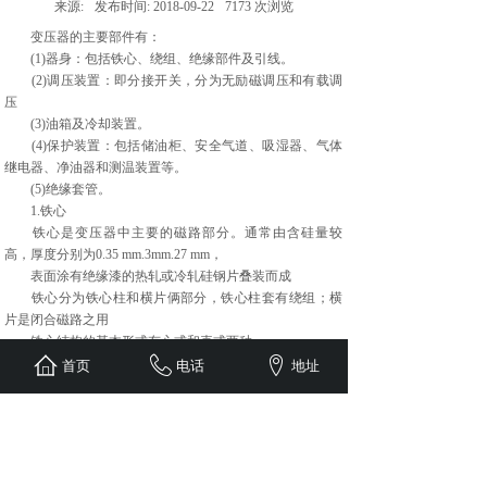
来源:
发布时间:
2018-09-22
7173
次浏览
变压器的主要部件有：
(1)器身：包括铁心、绕组、绝缘部件及引线。
(2)调压装置：即分接开关，分为无励磁调压和有载调
压
(3)油箱及冷却装置。
(4)保护装置：包括储油柜、安全气道、吸湿器、气体
继电器、净油器和测温装置等。
(5)绝缘套管。
1.铁心
铁心是变压器中主要的磁路部分。通常由含硅量较
高，厚度分别为0.35 mm.3mm.27 mm，
表面涂有绝缘漆的热轧或冷轧硅钢片叠装而成
铁心分为铁心柱和横片俩部分，铁心柱套有绕组；横
片是闭合磁路之用
铁心结构的基本形式有心式和壳式两种
2.绕组
首页
电话
地址
绕组是变压器的电路部分，它是用双丝包绝缘扁线或
漆包圆线绕成。
上一篇：
变压器原理
下一篇：
配电柜作用和配电柜用......