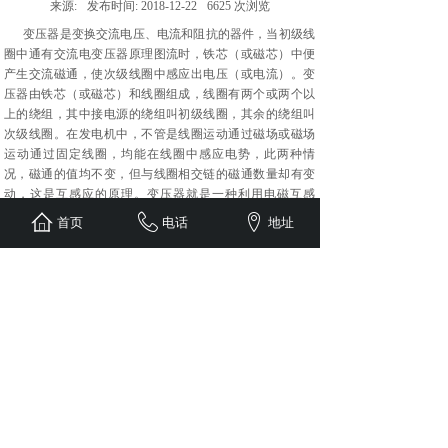
来源:
发布时间:
2018-12-22
6625
次浏览
变压器是变换交流电压、电流和阻抗的器件，当初级线
圈中通有交流电变压器原理图流时，铁芯（或磁芯）中便
产生交流磁通，使次级线圈中感应出电压（或电流）。变
压器由铁芯（或磁芯）和线圈组成，线圈有两个或两个以
上的绕组，其中接电源的绕组叫初级线圈，其余的绕组叫
次级线圈。在发电机中，不管是线圈运动通过磁场或磁场
运动通过固定线圈，均能在线圈中感应电势，此两种情
况，磁通的值均不变，但与线圈相交链的磁通数量却有变
动，这是互感应的原理。变压器就是一种利用电磁互感
应，变换电压，电流和阻抗的器件。
首页
电话
地址
上一篇：
变压器能效等级成重要......
下一篇：
变压器的主要组成部分......
版权所有：辽宁华鹏电力发展有限公司 主要产品有送
配电设备、工业控制设备、自动化监控设备等、咨询热
线: 0412-3544688 地址：辽宁省鞍山市千山区汤岗子
镇海华工业园
技术支持：营口中创网络科技有限公司
辽ICP备20000469号-1