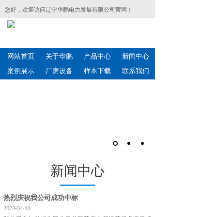
您好，欢迎访问辽宁华鹏电力发展有限公司官网！
网站首页
关于华鹏
产品中心
新闻中心
案例展示
厂房设备
样本下载
联系我们
新闻中心
热烈庆祝我公司成功中标
2023-04-13