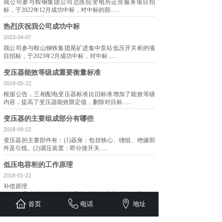
我公司参与鞍钢集团公司总医院变电所运营服务项目招
标，于2022年12月成功中标，对中标的部......
热烈庆祝我公司成功中标
2023-04-07
我公司参与鞍山钢铁集团尾矿进集中泵站低压开关柜的项
目招标，于2023年2月成功中标，对中标......
变压器能效等级成重要衡量标准
2019-05-22
根据公告，三相配电变压器标准比旧标准增加了能效等级
内容，提高了变压器能效限定值，删除对目标......
变压器的主要组成部分有哪些
2018-09-22
变压器的主要部件有：(1)器身：包括铁心、绕组、绝缘部
件及引线。(2)调压装置：即分接开关......
低压电容柜的工作原理
2018-01-22
补偿原理
把具有容性负荷的装置与感性负荷并联接在同一电
路，当容性负荷释放能量时，感性......
首页
电话
地址