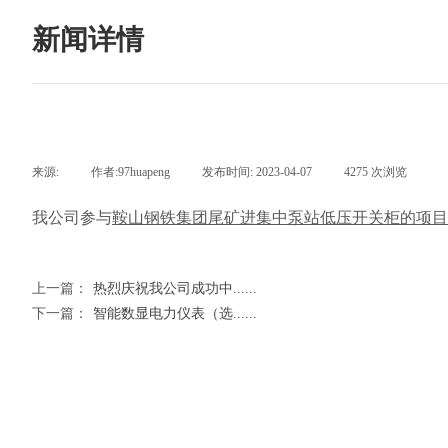
新闻详情
公司新闻
来源:
|
作者:
97huapeng
|
发布时间:
2023-04-07
|
4275
次浏览
|
我公司参与
鞍山钢铁集团尾矿进集中泵站低压开关柜的项目
上一篇：
热烈庆祝我公司成功中......
下一篇：
智能数显电力仪表（选......