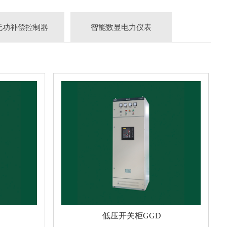
无功补偿控制器
智能数显电力仪表
低压开关柜GGD