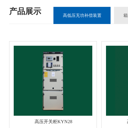
产品展示
高低压无功补偿装置
箱
高压开关柜KYN28