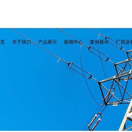
首页
关于我们
产品展示
新闻中心
案例展示
厂房设