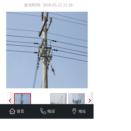
发布时间: 2018-05-22 21:28
首页
电话
地址