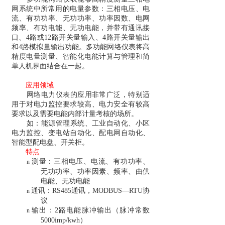
网系统中所常用的电量参数：三相电压、电
流、有功功率、无功功率、功率因数、电网
频率、有功电能、无功电能，并带有通讯接
口、
4
路或
12
路开关量输入、
4
路开关量输出
和
4
路模拟量输出功能。多功能网络仪表将高
精度电量测量、智能化电能计算与管理和简
单人机界面结合在一起。
应用领域
网络电力仪表的应用非常广泛，特别适
用于对电力监控要求较高、电力安全有较高
要求以及需要电能内部计量考核的场所。
如：能源管理系统、工业自动化、小区
电力监控、变电站自动化、配电网自动化、
智能型配电盘、开关柜。
特点
测量：三相电压、电流、有功功率、
n
无功功率、功率因素、频率、由供
电能、无功电能
通讯：
RS485
通讯，
MODBUS—RTU
协
n
议
输出：
2
路电能脉冲输出（脉冲常数
n
5000imp/kwh
）