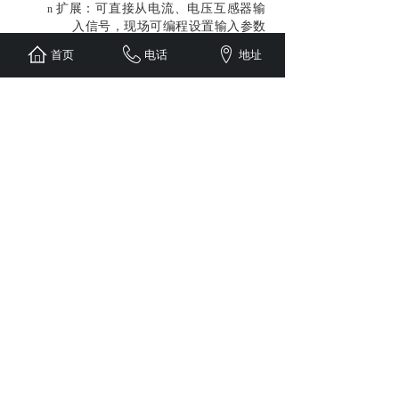
扩展：可直接从电流、电压互感器输
n
入信号，现场可编程设置输入参数
变化
首页
电话
地址
用途：
96*96,120*120
，可用于不同开
n
关柜，进线、母线以及重要配出回
路
技术指标
上一个：
铁芯电抗器
下一个：
数显电流表