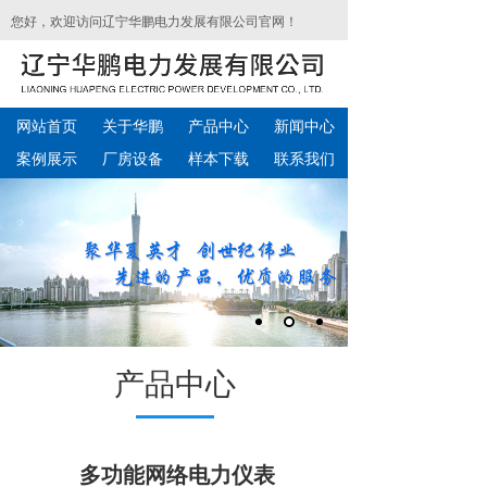
您好，欢迎访问辽宁华鹏电力发展有限公司官网！
网站首页
关于华鹏
产品中心
新闻中心
案例展示
厂房设备
样本下载
联系我们
产品中心
多功能网络电力仪表