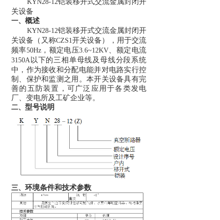
铠装移开式交流金属封闭开
KYN28-12
关设备
概述
一、
铠装移开式交流金属封闭开
KYN28-12
关设备（又称
开关设备），用于交流
CZS1
频率
，额定电压
、额定电流
50Hz
3.6~12KV
以下的三相单母线及母线分段系统
3150A
中，作为接收和分配电能并对电路实行控
制、保护和监测之用。本开关设备具有完
善的五防装置，可广泛应用于各类发电
厂、变电所及工矿企业等。
型号说明
二、
环境条件和技术参数
三、