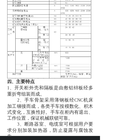
主要特点
四、
开关柜外壳和隔板是由敷铝锌板经多
1、
重折弯组装而成。
手车骨架采用薄钢板经
机床
2
、
CNC
加工铆接而成，各类手车按模数化、积木
式变化，互换性好。手车在柜内有退出、
工作位置，保证机械联锁可靠。
断路器室、电缆室可根据用户要
3
、
求分别加装加热器，防止凝露与腐蚀发
生。