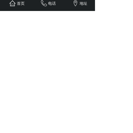
断路器室、母线室、电缆室均设
4
、
首页
电话
地址
置有泄压通道。
电缆室内单独设立有
的接
5
、
10*40mm
地铜排。
简单有效的
五防
闭锁，防止误操
6
、
“
”
作。
可配用
或根据用户要
7
、
VS1(ZN63A)
求选用
型真空断路器。
VD4
柜体可靠墙安装、柜前维护、减
8
、
少占地面积。
断路器室设计观察窗，可观察隔
9
、
室内手车所处位置、分合闸显示、储能状
态。
结构说明
五、
开关柜由固定的柜体和可抽出部分
手车
两部分组成。柜体外壳和各功能单
(
)
元的隔板均采用覆铝锌钢板经多重折弯组
装而成。可以背靠背组成双重排列或靠墙
安装。开关柜被隔板分成手车室、母线
室、电缆室和继电器仪表室，每一单元均
独立接地。