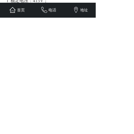
l
额定电压：
415V；
l
额定频率：
50~60Hz；
首页
电话
地址
l
防护等级：
IP3X
四
、
结构特点
配电箱有封闭明装式和嵌入暗装式
HXPXT
两种，主要由箱体、箱盖、支架、母线和
自动开关等组成。箱体由薄钢板制成，箱
盖拉伸成盘状，自动开关手柄外露，带电
及其他部分均遮盖。打开小门可操作自动
开关，进出线孔置于箱壁上、下两面，背
面另有长圆形孔，可以根据需要任意敲
落。配电箱的左下侧设有接地排，箱体外
侧标有接地符号。
五
、外形尺寸
产品尺寸可根据客户要求订制。
上一个：
HXMJR、HXLJX计量箱
下一个：
HXPZ30配电箱
版权所有：辽宁华鹏电力发展有限公司 主要产品有送