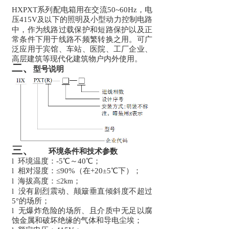
HXPXT系列配电箱用在交流50~60Hz，电
压415V
下的照明及小型动力控制电路
及以
中，作为线路过载保护和短路保护以及正
常条件下用于线路不频繁转换之用。可广
泛应用于宾馆、车站、医院、工厂企业、
高层建筑等现代化建筑物户内外使用。
二、
型号说明
三、
环境条件和技术参数
l
环境温度：
-5℃～40℃；
l
相对湿度：
≤90%（在+20
5℃下）；
±
l
海拔高度：
≤
；
2km
l
没有剧烈震动、颠簸垂直倾斜度不超过
5°的场所；
l
无爆炸危险的场所、且介质中无足以腐
蚀金属和破坏绝缘的气体和导电尘埃；