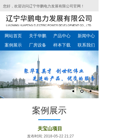
您好，欢迎访问辽宁华鹏电力发展有限公司官网！
网站首页
关于华鹏
产品中心
新闻中心
案例展示
厂房设备
样本下载
联系我们
案例展示
关宝山项目
发布时间: 2018-05-22 21:27